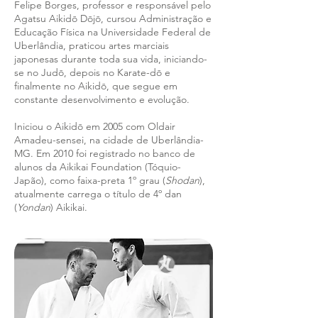
Felipe Borges, professor e responsável pelo
Agatsu Aikidō Dōjō, cursou Administração e
Educação Física na Universidade Federal de
Uberlândia, praticou artes marciais
japonesas durante toda sua vida, iniciando-
se no Judō, depois no Karate-dō e
finalmente no Aikidō, que segue em
constante desenvolvimento e evolução.
Iniciou o Aikid
ō
em 2005 com Oldair
Amadeu-sensei, na cidade de Uberlândia-
MG. E
m 2010 foi registrado no banco de
alunos da Aikikai Foundation (Tóquio-
Japão), como faixa-preta 1º grau (
Shodan
),
atualmente carrega o título de 4º dan
(
Yondan
) Aikikai.