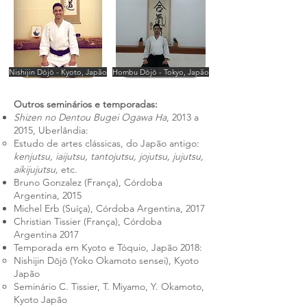
Nishijin
Dōjō
- Kyoto, Japão
Hombu
Dōjō
- Tokyo, Japão
Outros seminários e temporadas:
Shizen no Dentou Bugei Ogawa Ha
, 2013 a
2015, Uberlândia:
Estudo de artes clássicas, do Japão antigo:
kenjutsu, iaijutsu, tantojutsu, jojutsu, jujutsu,
aikijujutsu,
etc.​
Bruno Gonzalez (França), Córdoba
Argentina, 2015
Michel Erb (Suíça), Córdoba Argentina, 2017
Christian Tissier (França), Córdoba
Argentina 2017
Temporada em Kyoto e Tóquio, Japão 2018:
Nishijin
Dōjō
(Yoko Okamoto sensei), Kyoto
Japão
Seminário C. Tissier, T. Miyamo, Y. Okamoto,
Kyoto Japão