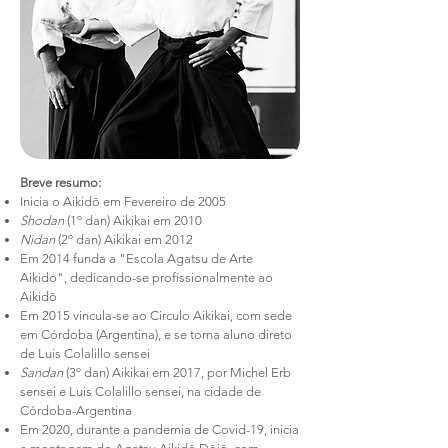
Breve resumo:
Inicia o Aikid
ō
em Fevereiro de 2005
Shodan
(1º dan) Aikikai em 2010
Nidan
(2º dan) Aikikai em 2012
Em 2014 funda a "Escola Agatsu de Arte
Aikido", dedicando-se profissionalmente ao
Aikid
ō
Em 2015 vincula-se ao Circulo Aikikai, com sede
em Córdoba (Argentina), e se torna aluno direto
de Luis Colalillo sensei
Sandan
(3º dan) Aikikai em 2017, por Michel Erb
sensei e Luis Colalillo sensei, na cidade de
Córdoba-Argentina
Em 2020, durante a pandemia de Covid-19, inicia