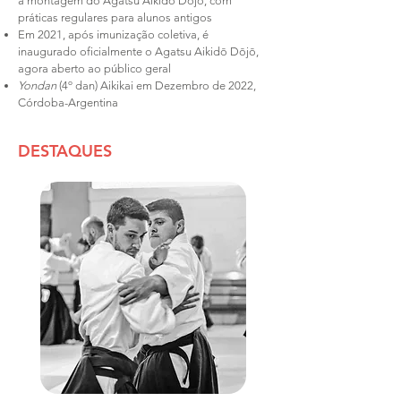
a montagem do Agatsu Aikid
ō
Dōjō
, com
práticas regulares para alunos antigos
Em 2021, após imunização coletiva, é
inaugurado oficialmente o Agatsu Aikid
ō
Dōjō
,
agora aberto ao público geral
Yondan
(4º dan) Aikikai em Dezembro de 2022,
Córdoba-Argentina
DESTAQUES