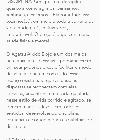
DISCIPLINA. Uma postura de vigília
quanto a como agimos, pensamos,
sentimos, e vivemos... Elaborar tudo isso
sozinhos(as), em meio a toda a correria da
vida moderna é, muitas vezes,
impraticável. O preço é pago com nossa
saúde física e mental.
O Agatsu Aikidō Dōjō é um dos meios
para auxiliar as pessoas a permanecerem
em seus próprios eixos e facilitar o modo
de se relacionarem com tudo. Esse
espaço existe para que as pessoas
dispostas se reconectem com elas
mesmas, encontrem uma certa quietude
nesse estilo de vida corrido e agitado, se
tornem mais saudáveis em todos os
sentidos, desenvolvendo disciplina,
resiliência e coragem para as batalhas do
dia-a-dia.
O Aikidō aqui é a ferramenta principal