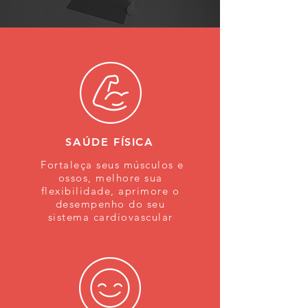
SAÚDE FÍSICA
Fortaleça seus músculos e
ossos, melhore sua
flexibilidade, aprimore o
desempenho do seu
sistema cardiovascular