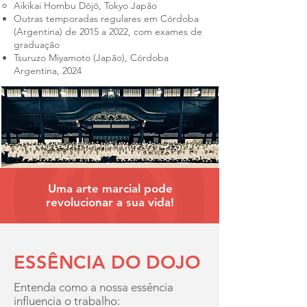
Aikikai Hombu Dōjō, Tokyo Japão
Outras temporadas regulares em Córdoba
(Argentina) de
2015 a 2022, com exames de
graduação
Tsuruzo Miyamoto (Japão), Córdoba
Argentina, 2024
Uma arte marcial pode
revolucionar a sua vida!
ESSÊNCIA DO DOJO
Entenda como a nossa essência
influencia o trabalho: