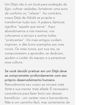
Um Dōjō não é um local para exaltação de
Ego
, cultivar vaidades, fortalecer uma zona
de conforto ou "relaxar". Ao contrário,
nosso Dōjō de Aikidō se propõe a
transformar tudo isso. A palavra
Samurai
,
significa "aquele que serve". Aqui
abandonamos a nós mesmos, nos
colocamos a serviço e somos todos
"praticantes". Os mais antigos cuidam,
inspiram, e dão bons exemplos aos mais
novos. Os mais novos, por sua vez, se
comprometem a aprender, se dedicam,
ajudam a cuidar do espaço e a perpetuar
essa cultura.
Se você decidir praticar em um Dōjō deve
se comprometer profundamente com seu
próprio desenvolvimento humano.
Naturalmente seu corpo se tornará
mais
forte
e sua mente
mais afiada
. É necessário
consciência para fazer bom uso desses
benefícios - um caráter reto e benevolente.
Não é um caminho fácil, mas certamente de