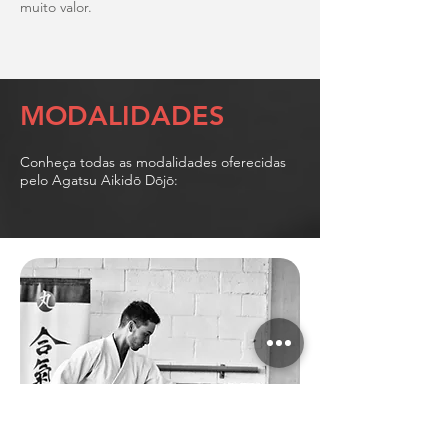
muito valor.
MODALIDADES
Conheça todas as modalidades oferecidas
pelo Agatsu Aikid
ō
Dōjō
: